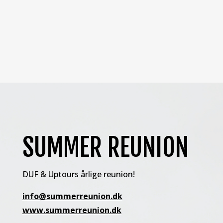
SUMMER REUNION
DUF & Uptours årlige reunion!
info@summerreunion.dk
www.summerreunion.dk