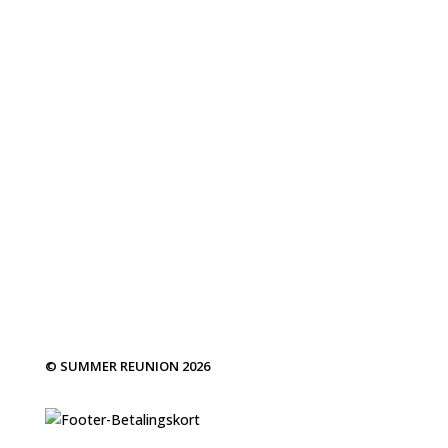
SEND BESKED
=
6 + 7
© SUMMER REUNION 2026