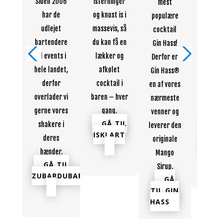
Siden 2006
isterninger
mest
Bart
har de
og knust is i
populære
bag b
udlejet
massevis, så
cocktail
De
bartendere
du kan få en
Gin Hass!
profes
til events i
lækker og
Derfor er
bart
hele landet,
afkølet
Gin Hass®
shak
derfor
cocktail i
en af vores
100 k
overlader vi
baren – hver
nærmeste
indh
gerne vores
gang.
venner og
enhv
GÅ TIL
G
shakere i
leverer den
ISKLART
LE
deres
originale
BAR
hænder.
Mango
GÅ TIL
Sirup.
ZUBARDUBAR
GÅ
TIL GIN
HASS