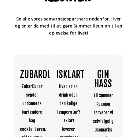
Se alle vores samarbejdspartnere nedenfor. Hver
og en er de med til at gøre Summer Reunion til en
oplevelse for livet!
ZUBARDUBAR
ISKLART
GIN
LE
HASS
BA
ZubarDubar
Hvad er en
sender
drink uden
Til Summer
For a
uddannede
den kølige
Reunion
ser
bartendere
temperatur?
serverer vi
cockt
bag
Isklart
selvfølgelig
stribe
cocktailbaren.
leverer
Danmarks
vi ogs