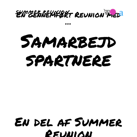
En gennemført Reunion med
…
Samarbejd
spartnere
En del af Summer
Reunion