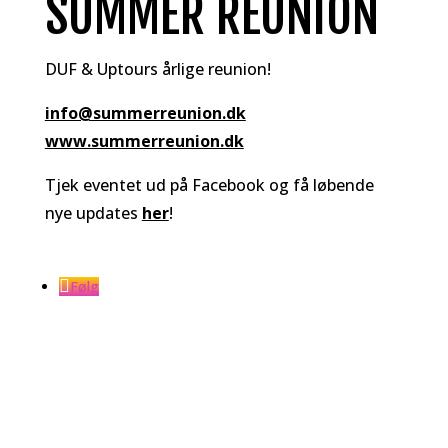
SUMMER REUNION
DUF & Uptours årlige reunion!
info@summerreunion.dk
www.summerreunion.dk
Tjek eventet ud på Facebook og få løbende
nye updates
her
!
Følg