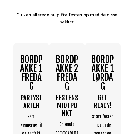
Du kan allerede nu pifte festen op med de disse
pakker:
BORDP
BORDP
BORDP
B
AKKE 1
AKKE 2
AKKE 1
A
FREDA
FREDA
LØRDA
L
G
G
G
PARTYST
FESTENS
GET
TI
ARTER
MIDTPU
READY!
H
NKT
Saml
Start festen
Pl
En smule
vennerne til
med gode
løb
opmærksomh
en perfekt
venner og