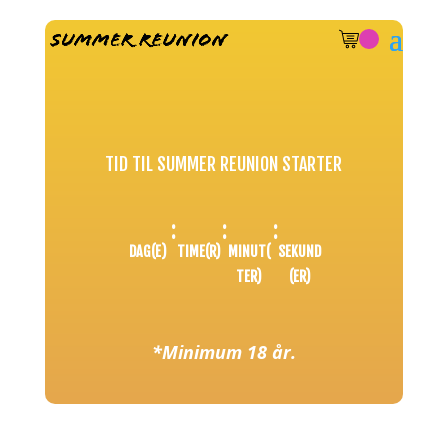
TID TIL SUMMER REUNION STARTER
:
:
:
DAG(E)
TIME(R)
MINUT(
SEKUND
TER)
(ER)
*Minimum 18 år.