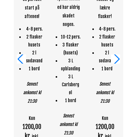
ed har aldrig
start på
lækre
lø
skadet
aftenen!
flasker!
nogen.
4-8 pers.
4-8 pers.
1
2 flasker
10-12 pers.
2 flasker
husets
3 flasker
husets
2 l
(husets)
2 l
sodavand
3 L
sodavand
o
1 bord
opblanding
1 bord
3 L
C
Senest
Senest
Carlsberg
ankomst kl
øl
ankomst kl
1 bord
21:30
21:30
Senest
an
Kun
Kun
ankomst kl
1200,00
1200,00
21:30
kr.
kr.
inkl.
inkl.