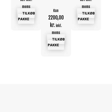
moms
moms
2
Kun
TILKØB
TILKØB
2200,00
k
PAKKE
PAKKE
kr.
inkl.
moms
P
TILKØB
PAKKE